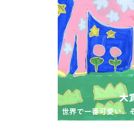
大
世界で一番可愛い、
馬