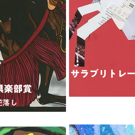
サラブリトレ
倶楽部賞
マ
逆落し
タッキ
瑶