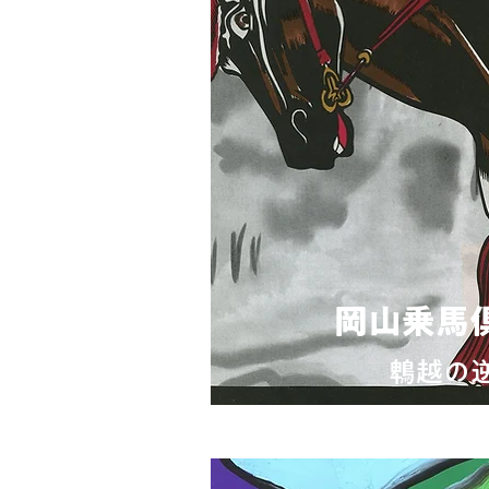
岡山乗馬
鵯越の
呉飛