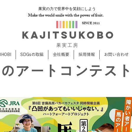
果実の力で世界中を笑顔にしよう
Make the world smile with the power of fruit.
SINCE 2011
​KAJITSUKOBO
​果 実 工 房
OHOBI
SDGsの取組
会社概要
採用情報
お問い合わせ
馬のアートコンテス