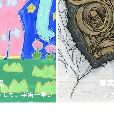
賞
果
そして、宇宙一早い
メ
Ang