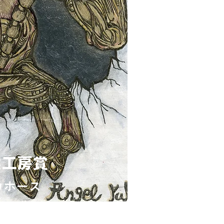
実工房賞
カホース
el Yuki