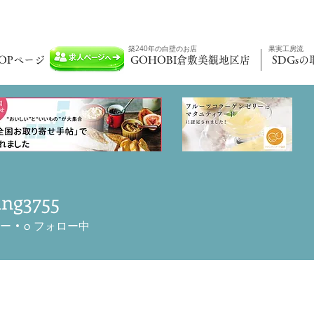
​築240年の白壁のお店
果実工房流
OPページ
採用情報
GOHOBI倉敷美観地区店
SDGsの
ing3755
3755
ー
0
フォロー中