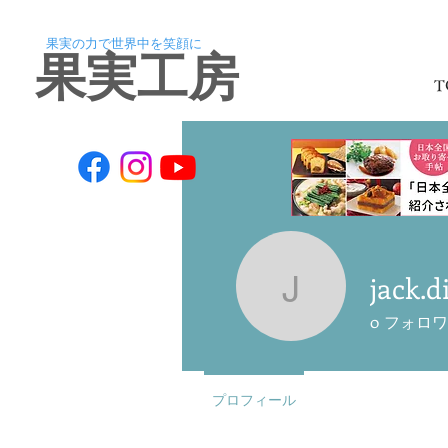
果実の力で世界中を笑顔に
​果実工房
T
jack.d
jack.ding
0
フォロワ
プロフィール