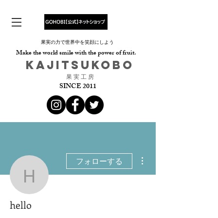
果実の力で世界中を笑顔にしよう
Make the world smile with the power of fruit.
​KAJITSUKOBO
​果 実 工 房
SINCE 2011
その他
フォローする
hello
hello