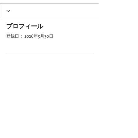
プロフィール
登録日： 2026年5月30日
表示する内容はまだあり
ません
このサイト会員が自己紹介を追加する
と、ここに表示されます。
Copyright kajitsukobo. All Rights Reserved.