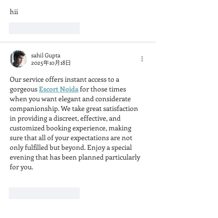
hii
いいね！
返信
sahil Gupta
2025年10月18日
Our service offers instant access to a 
gorgeous 
Escort Noida
 for those times 
when you want elegant and considerate 
companionship. We take great satisfaction 
in providing a discreet, effective, and 
customized booking experience, making 
sure that all of your expectations are not 
only fulfilled but beyond. Enjoy a special 
evening that has been planned particularly 
for you. 
いいね！
返信