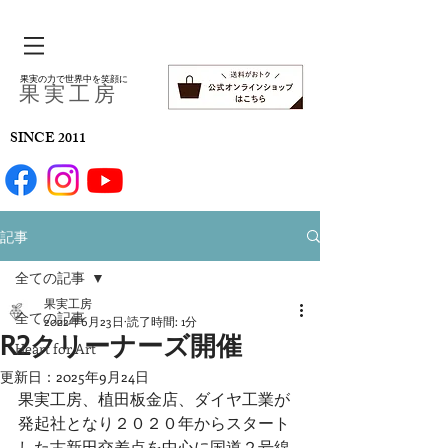
果実の力で世界中を笑顔に
​果 実 工 房
SINCE 2011
記事
全ての記事
果実工房
全ての記事
2022年6月23日
読了時間: 1分
R2クリーナーズ開催
Heart for Art
更新日：
2025年9月24日
果実工房、植田板金店、ダイヤ工業が
発起社となり２０２０年からスタート
した古新田交差点を中心に国道２号線