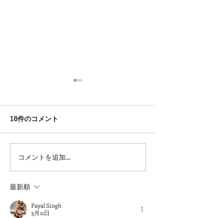
18件のコメント
コメントを追加…
岡山県より食品衛生優良
第４回馬のアー
施設表彰を受けました
スト開催します
最新順
Payal Singh
3月11日