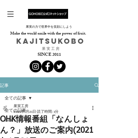
果実の力で世界中を笑顔にしよう
Make the world smile with the power of fruit.
​KAJITSUKOBO
​果 実 工 房
SINCE 2011
記事
全ての記事
果実工房
全ての記事
2021年1月21日
読了時間: 1分
OHK情報番組「なんしょ
Heart for Art
ん？」放送のご案内(2021