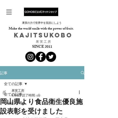
果実の力で世界中を笑顔にしよう
Make the world smile with the power of fruit.
​KAJITSUKOBO
​果 実 工 房
SINCE 2011
記事
全ての記事
果実工房
全ての記事
6月8日
読了時間: 1分
岡山県より食品衛生優良施
Heart for Art
設表彰を受けました