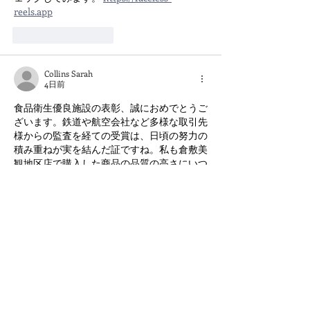
reels.app
いいね！
返信
Collins Sarah
4日前
食品衛生優良施設の表彰、誠におめでとうご
ざいます。鉄道や航空会社など多様な取引先
様からの監査を経ての受賞は、日頃の努力の
積み重ねが実を結んだ証ですね。私も倉敷美
観地区店で購入した商品の品質の高さにいつ
も感心していますが、こうした裏側の取り組
みを知るとさらに安心できます。ちなみに、
工場見学の詳細はこちらで確認していま
す。 
https://image-to-3d.org
いいね！
返信
Will Smith
4日前