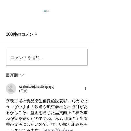
103件のコメント
コメントを追加…
第４回馬のアートコンテ
岡山髙島屋様お
スト開催します
情報
最新順
Andersonjenniferpagcj
2日前
奈義工場の食品衛生優良施設表彰、おめでと
うございます！鉄道や航空会社との取引があ
るからこそ、監査を通じた品質向上の積み重
ねが実を結んだのですね。私も日頃の衛生管
理の参考にしたいので、詳しい取り組みをチ
ェックしてみます。 
https://faceless-