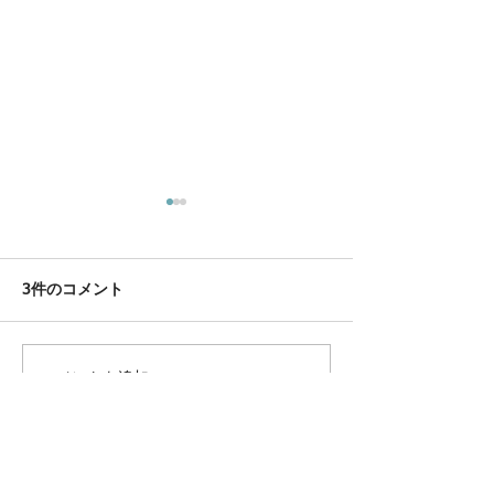
3件のコメント
コメントを追加…
岡山県より食品衛生優良
第４回馬のアー
施設表彰を受けました
スト開催します
最新順
mast tho