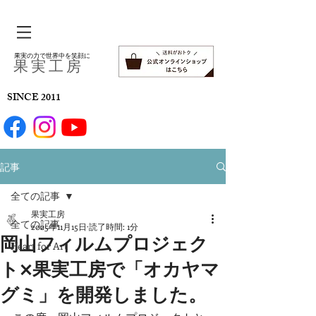
果実の力で世界中を笑顔に
​果 実 工 房
SINCE 2011
記事
全ての記事
果実工房
全ての記事
2025年11月15日
読了時間: 1分
岡山フィルムプロジェク
Heart for Art
ト×果実工房で「オカヤマ
グミ」を開発しました。