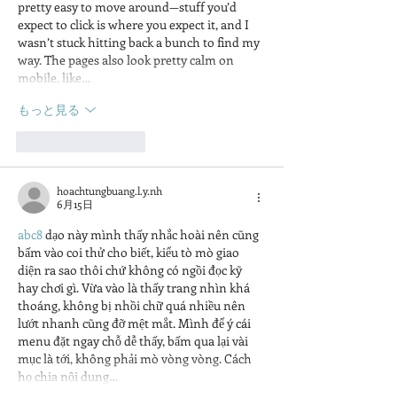
pretty easy to move around—stuff you’d 
expect to click is where you expect it, and I 
wasn’t stuck hitting back a bunch to find my 
way. The pages also look pretty calm on 
mobile, like…
もっと見る
いいね！
返信
hoachtungbuang.l.y.nh
6月15日
abc8
 dạo này mình thấy nhắc hoài nên cũng 
bấm vào coi thử cho biết, kiểu tò mò giao 
diện ra sao thôi chứ không có ngồi đọc kỹ 
hay chơi gì. Vừa vào là thấy trang nhìn khá 
thoáng, không bị nhồi chữ quá nhiều nên 
lướt nhanh cũng đỡ mệt mắt. Mình để ý cái 
menu đặt ngay chỗ dễ thấy, bấm qua lại vài 
mục là tới, không phải mò vòng vòng. Cách 
họ chia nội dung…