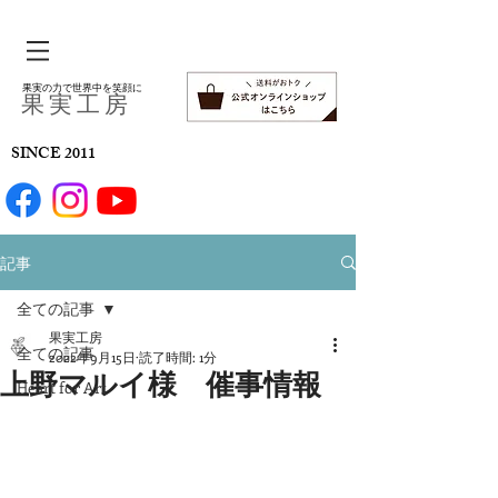
果実の力で世界中を笑顔に
​果 実 工 房
SINCE 2011
記事
全ての記事
果実工房
全ての記事
2022年9月15日
読了時間: 1分
上野マルイ様 催事情報
Heart for Art