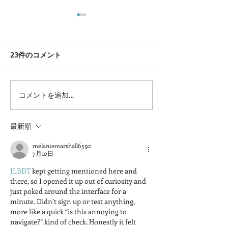
23件のコメント
コメントを追加…
岡山県より食品衛生優良
第４回馬のアー
施設表彰を受けました
スト開催します
最新順
melaniemarshall6592
7月10日
JLBDT
 kept getting mentioned here and 
there, so I opened it up out of curiosity and 
just poked around the interface for a 
minute. Didn’t sign up or test anything, 
more like a quick “is this annoying to 
navigate?” kind of check. Honestly it felt 