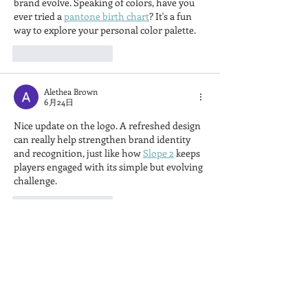
brand evolve. Speaking of colors, have you 
ever tried a 
pantone birth chart
? It's a fun 
way to explore your personal color palette.
いいね！
返信
Alethea Brown
6月24日
Nice update on the logo. A refreshed design 
can really help strengthen brand identity 
and recognition, just like how 
Slope 2
 keeps 
players engaged with its simple but evolving 
challenge.
いいね！
返信
hello
5月30日
15周年でのロゴ刷新、カラーバーが果実の多
様性を表してるってとこがいいね。
yarn 
loop walkthrough
を探してたついでにこの記