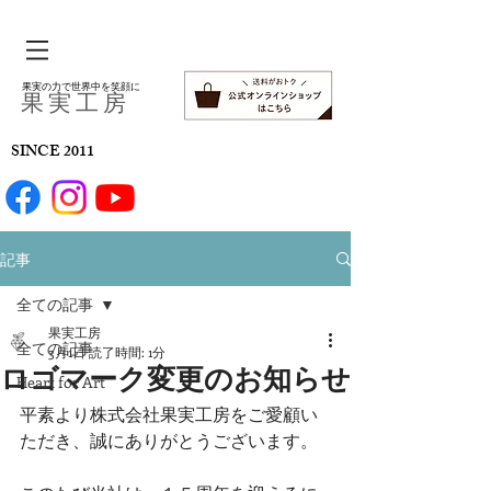
果実の力で世界中を笑顔に
​果 実 工 房
SINCE 2011
記事
全ての記事
果実工房
全ての記事
3月1日
読了時間: 1分
ロゴマーク変更のお知らせ
Heart for Art
平素より株式会社果実工房をご愛顧い
ただき、誠にありがとうございます。