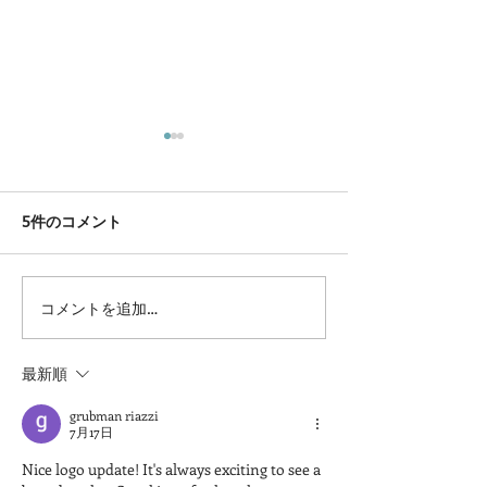
5件のコメント
コメントを追加…
岡山県より食品衛生優良
第４回馬のアー
施設表彰を受けました
スト開催します
最新順
grubman riazzi
7月17日
Nice logo update! It's always exciting to see a 