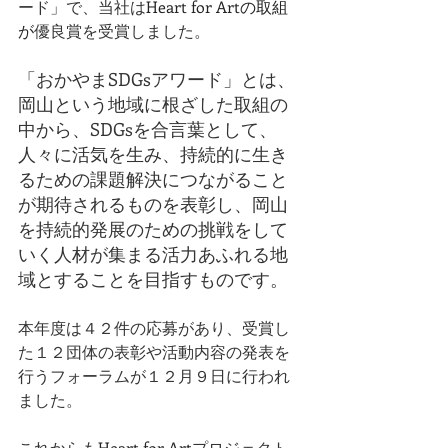
ード」で、当社は
Heart for Artの取組
が
優良賞を受賞しました。
「おかやまSDGsアワード」とは、
岡山という地域に根ざした取組の
中から、SDGsを合言葉として、
人々に活気を生み、持続的に生き
るための課題解決につながること
が期待されるものを表彰し、岡山
を持続的発展のための挑戦をして
いく人材が集まる活力あふれる地
域とすることを目指すものです。
本年度は４２件の応募があり、受賞し
た１２団体の表彰や活動内容の発表を
行うフォーラムが１２月９日に行われ
ました。
これからも
Heart for Art
プロジェクト