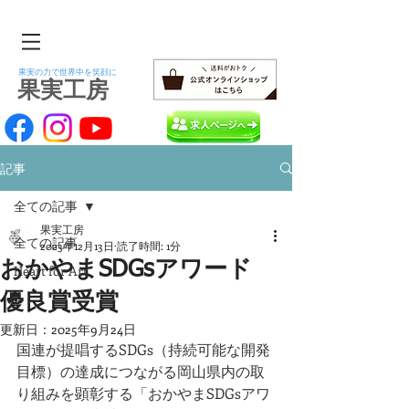
果実の力で世界中を笑顔に
​果実工房
記事
全ての記事
果実工房
全ての記事
2023年12月13日
読了時間: 1分
おかやまSDGsアワード
Heart for Art
優良賞受賞
更新日：
2025年9月24日
国連が提唱するSDGs（持続可能な開発
目標）の達成につながる岡山県内の取
り組みを顕彰する「おかやまSDGsアワ