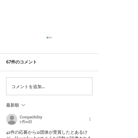
67件のコメント
コメントを追加…
第三回馬のアートコンテ
馬のアートコン
スト表彰式を開催しまし
０２５開催のお
た。
最新順
Compatibility
7月21日
42件の応募から12団体が受賞したとあるけ