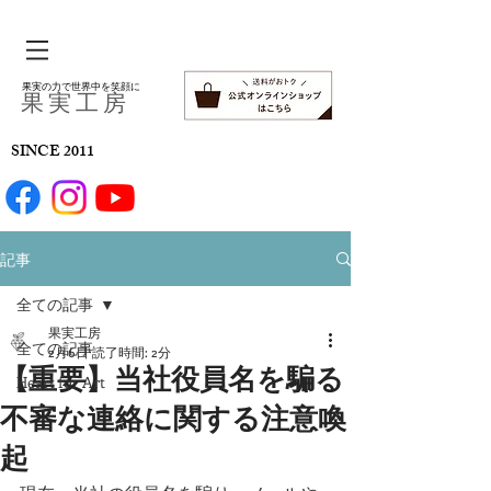
果実の力で世界中を笑顔に
​果 実 工 房
SINCE 2011
記事
全ての記事
果実工房
全ての記事
2月6日
読了時間: 2分
【重要】当社役員名を騙る
Heart for Art
不審な連絡に関する注意喚
起