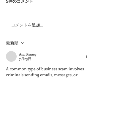
5件のコメント
コメントを追加…
岡山県より食品衛生優良
第４回馬のアー
施設表彰を受けました
スト開催します
最新順
Asa Binney
7月23日
A common type of business scam involves 
criminals sending emails, messages, or 
social media communications that appear to 
come from 
Slither io
 executives such as 
CEOs, directors, or managers.
編集済み
いいね！
返信
Bruce W
6月03日