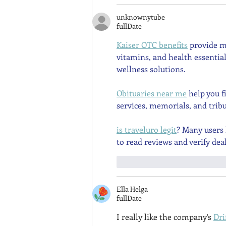
unknownytube
fullDate
Kaiser OTC benefits
 provide m
vitamins, and health essentia
wellness solutions.
Obituaries near me
 help you 
services, memorials, and tribu
is traveluro legit
? Many users 
to read reviews and verify dea
like-button.like
commen
Ella Helga
fullDate
I really like the company's 
Dri