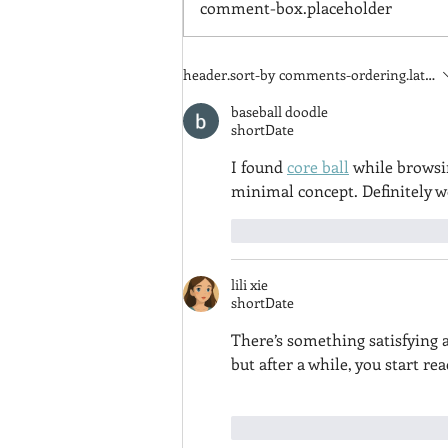
comment-box.placeholder
CBCラジオでシュミ・ドゥ・
header.sort-by
comments-ordering.latest-f
ショコラをご紹介いただきま
baseball doodle
した。
shortDate
I found 
core ball
 while browsi
minimal concept. Definitely wo
like-button.like
commen
lili xie
shortDate
There’s something satisfying 
but after a while, you start re
like-button.like
commen