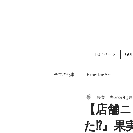
TOPページ
GOH
全ての記事
Heart for Art
果実工房
2021年3月
【店舗ニ
た⁉』果