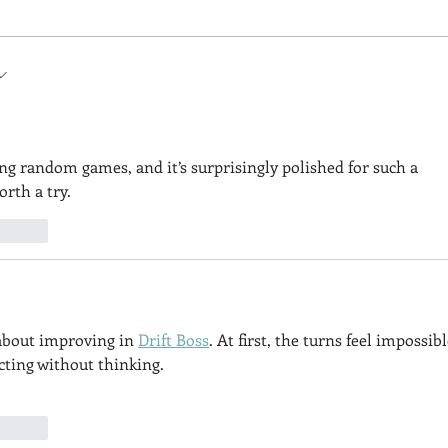
岡山県より食品衛生優良施設
第４
irst
表彰を受けました
開催
ng random games, and it’s surprisingly polished for such a 
rth a try.
t.reply
about improving in 
Drift Boss
. At first, the turns feel impossibl
acting without thinking.
t.reply