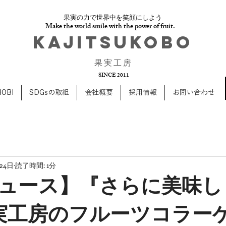
果実の力で世界中を笑顔にしよう
Make the world smile with the power of fruit.
​KAJITSUKOBO
​果 実 工 房
SINCE 2011
OBI
SDGsの取組
会社概要
採用情報
お問い合わせ
24日
読了時間: 1分
ュース】『さらに美味し
実工房のフルーツコラー