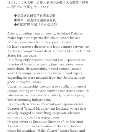
汰されつつある中小企業と崩壊の危機にある農業・農村
の活性化の支援を行っている。
◆都築経営研究所代表取締役
◆農商工連携推進協議会会長
◆内閣官房 地域活性化伝道師
After graduating from university, he joined Daiei, a
major Japanese supermarket chain, where he was
primarily responsible for food procurement.
He later became a director of a joint venture between an
American company and Daiei, and worked in the United
States for two years.
He subsequently became President and Representative
Director of Lawson, a leading Japanese convenience
store chain. He successfully turned around Lawson
when the company was on the verge of bankruptcy,
expanding its store network from just 80 locations to
3,000 during his tenure.
Under his leadership, Lawson grew rapidly into one of
Japan’s leading nationwide convenience store chains. He
later served as president of a publicly listed company
before becoming independent.
He currently serves as President and Representative
Director of Tsuzuki Management Institute, where he is
actively engaged in consulting, corporate advisory
services, and speaking engagements.
He also serves as Executive Director of the National
Association for the Promotion of Domestic Grains,
where he organizes “Millet Villages” across Japan and