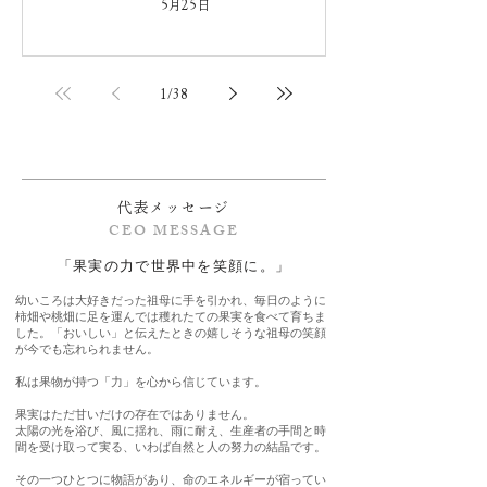
5月25日
1
/
38
代表メッセージ
CEO MESSAGE
「果実の力で世界中を笑顔に。」
幼いころは大好きだった祖母に手を引かれ、毎日のように
柿畑や桃畑に足を運んでは穫れたての果実を食べて育ちま
した。「おいしい」と伝えたときの嬉しそうな祖母の笑顔
が今でも忘れられません。
私は果物が持つ「力」を心から信じています。
果実はただ甘いだけの存在ではありません。
太陽の光を浴び、風に揺れ、雨に耐え、生産者の手間と時
間を受け取って実る、いわば自然と人の努力の結晶です。
その一つひとつに物語があり、命のエネルギーが宿ってい