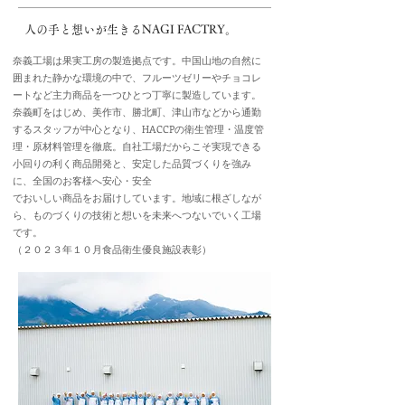
人の手と想いが生きるNAGI FACTRY。
奈義工場は果実工房の製造拠点です。中国山地の自然に
囲まれた静かな環境の中で、フルーツゼリーやチョコレ
ートなど主力商品を一つひとつ丁寧に製造しています。
奈義町をはじめ、美作市、勝北町、津山市などから通勤
するスタッフが中心となり、HACCPの衛生管理・温度管
理・原材料管理を徹底。自社工場だからこそ実現できる
小回りの利く商品開発と、安定した品質づくりを強み
に、全国のお客様へ安心・安全
でおいしい商品をお届けしています。地域に根ざしなが
ら、ものづくりの技術と想いを未来へつないでいく工場
です。
（２０２３年１０月食品衛生優良施設表彰）