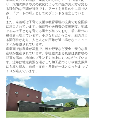
り、太陽の動きや光の変化によって作品の見え方が変わ
る独創的な空間が特徴です。アートを日常の中に取り込
み、「アートの町」としてのブランドを確立していま
す。
また、奈義町は子育て支援や教育環境の充実でも全国的
に注目されています。保育料や医療費の支援制度、地域
ぐるみで子どもを育てる風土が整っており、若い世代の
移住者も増えています。小さな町だからこそ、顔の見え
る関係性があり、人と人との距離が近い温かなコミュニ
ティが形成されています。
産業面では農業が基盤で、米や野菜など安全・安心な農
産物が生産されています。寒暖差のある気候は農作物の
品質を高め、地域のブランド力向上にもつながっていま
す。近年は地域資源を活かした加工品づくりや観光振興
にも取り組み、自然・文化・産業が一体となったまちづ
くりが進んでいます。