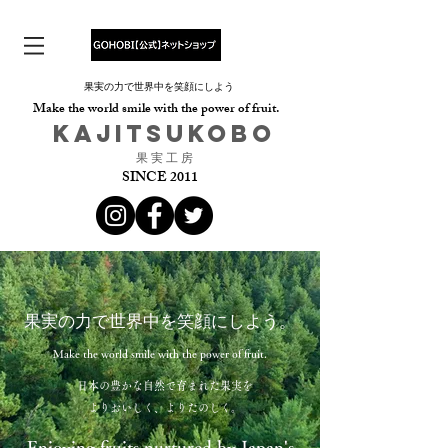
果実の力で世界中を笑顔にしよう
Make the world smile with the power of fruit.
​KAJITSUKOBO
​果 実 工 房
SINCE 2011
果実の力で世界中を笑顔にしよう。
Make the world smile with the power of fruit.
日本の豊かな自然で育まれた果実を
​よりおいしく、よりたのしく。
Enjoying fruits nurtured by Japan's