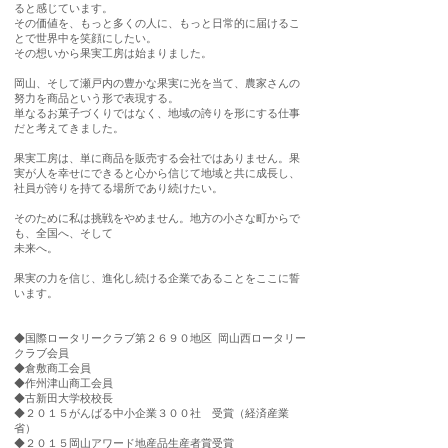
ると感じています。
その価値を、もっと多くの人に、もっと日常的に届けるこ
とで世界中を笑顔にしたい。
その想いから果実工房は始まりました。
岡山、そして瀬戸内の豊かな果実に光を当て、農家さんの
努力を商品という形で表現する。
単なるお菓子づくりではなく、地域の誇りを形にする仕事
だと考えてきました。
果実工房は、単に商品を販売する会社ではありません。果
実が人を幸せにできると心から信じて地域と共に成長し、
社員が誇りを持てる場所であり続けたい。
そのために私は挑戦をやめません。地方の小さな町からで
も、全国へ、そして
未来へ。
果実の力を信じ、進化し続ける企業であることをここに誓
います。
◆国際ロータリークラブ第２６９０地区 岡山西ロータリー
クラブ会員
◆倉敷商工会員
◆作州津山商工会員
​◆古新田大学校校長
◆２０１５がんばる中小企業３００社 受賞（経済産業
省）
◆２０１５岡山アワード地産品生産者賞受賞