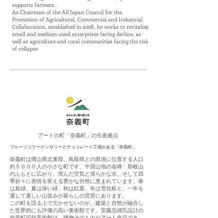
supports farmers.
As Chairman of the All Japan Council for the
Promotion of Agricultural, Commercial and Industrial
Collaboration, established in 2008, he works to revitalize
small and medium-sized enterprises facing decline, as
well as agriculture and rural communities facing the risk
of collapse
​
アートの町「奈義町」の生産拠点
​フルーツコラーゲンゼリーとチョコレート工場がある「奈義町」
奈義町は岡山県北東部、鳥取県との県境に位置する人口
約５０００人の小さな町です。中国山地の名峰・那岐山
のふもとに広がり、澄んだ空気と清らかな水、そして四
季折々に表情を変える豊かな自然に恵まれています。春
は新緑、夏は深い緑、秋は紅葉、冬は雪化粧と、一年を
通して美しい山並みが暮らしの背景にあります。
この町を語る上で欠かせないのが、建築と自然が融合し
た世界的にも評価の高い美術館です。安藤忠雄氏設計の
奈義町現代美術館は、建物そのものがアート作品であ