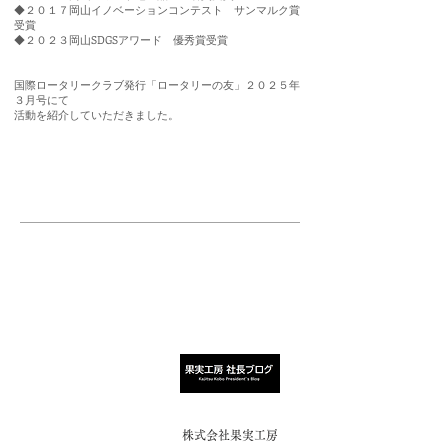
​◆２０１７岡山イノベーションコンテスト サンマルク賞
受賞
​◆２０２３岡山SDGSアワード 優秀賞受賞
​国際ロータリークラブ発行「ロータリーの友」２０２５年
３月号にて
活動を紹介していただきました。
株式会社果実工房