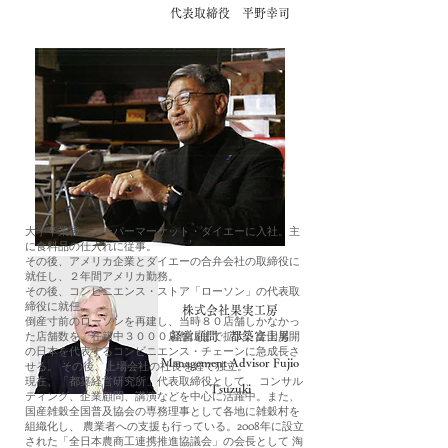
代表取締役 平野幸司
大学卒業後、スーパーマーケット・ダイエーに入社。主
に食料品の仕入れに従事。
その後、アメリカ企業とダイエーの合弁会社の取締役に
就任し、２年間アメリカ勤務。
その後、コンビニエンス・ストア「ローソン」の代表取
締役に就任。
株式会社果実工房
倒産寸前のローソンを再建し、当時８０店舗しかなかっ
た店舗数を、在籍中３０００店舗にまで拡大。全国展開
経営顧問 都築富士男
の日本を代表するコンビニエンス・チェーンに急成長さ
Management Advisor Fujio
せる。 その後、上場会社の社長を経て独立。
現在、「都築経営研究所」代表取締役として、 コンサル
Tsuzuki
ティング、企業顧問、講演などを中心に活躍中。また、
国産雑穀全国普及協会の専務理事として各地に雑穀村を
組織化し、 農業者への支援も行っている。2008年に設立
された「全日本農商工連携推進協議会」の会長として 淘